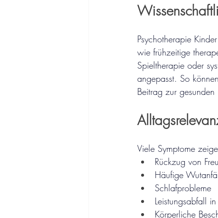
Wissenschaftl
Psychotherapie Kinder 
wie frühzeitige therap
Spieltherapie oder sy
angepasst. So können
Beitrag zur gesunden 
Alltagsreleva
Viele Symptome zeigen
Rückzug von Freu
Häufige Wutanfäll
Schlafprobleme
Leistungsabfall i
Körperliche Bes