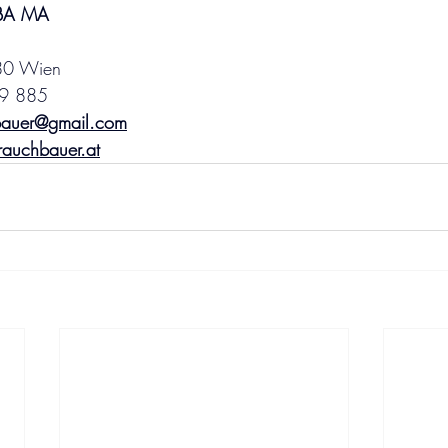
 BA MA
80 Wien
79 885
bauer@gmail.com
rauchbauer.at