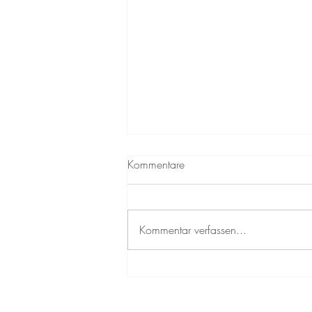
Kommentare
Kommentar verfassen...
Nervensystem Regulation: Hype
und Realität in der
Psychotherapie