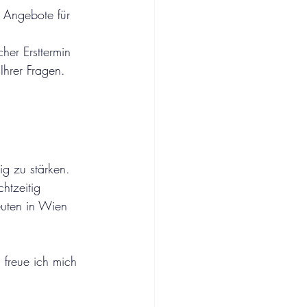
e Angebote für 
er Ersttermin 
Ihrer Fragen. 
ig zu stärken. 
htzeitig 
euten in Wien 
freue ich mich 