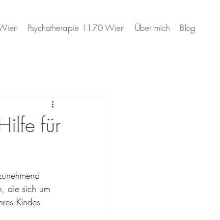
 Wien
Psychotherapie 1170 Wien
Über mich
Blog
ilfe für
n zunehmend 
n, die sich um 
hres Kindes 