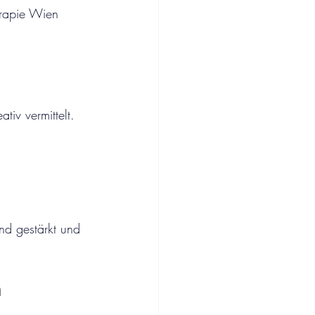
erapie Wien 
tiv vermittelt. 
ind gestärkt und 
n