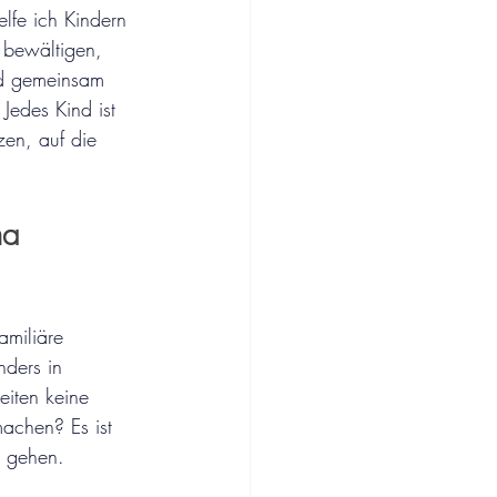
lfe ich Kindern 
 bewältigen, 
nd gemeinsam 
Jedes Kind ist 
zen, auf die 
ma 
amiliäre 
ders in 
iten keine 
machen? Es ist 
u gehen.