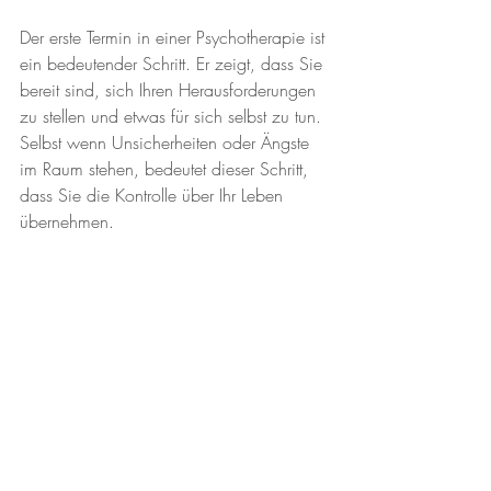
Der erste Termin in einer Psychotherapie ist 
ein bedeutender Schritt. Er zeigt, dass Sie 
bereit sind, sich Ihren Herausforderungen 
zu stellen und etwas für sich selbst zu tun. 
Selbst wenn Unsicherheiten oder Ängste 
im Raum stehen, bedeutet dieser Schritt, 
dass Sie die Kontrolle über Ihr Leben 
übernehmen.
In meiner Praxis in der Lacknergasse 22 
in 1170 & im 
Therapiezentrum Gersthof
in1180 Wien biete ich Ihnen einen 
sicheren und wertfreien Raum, um diesen 
Weg zu beginnen. Gemeinsam schaffen 
wir eine Atmosphäre, in der Sie sich wohl 
und gut aufgehoben fühlen können.
Kontaktieren Sie mich für ein Erstgespräch