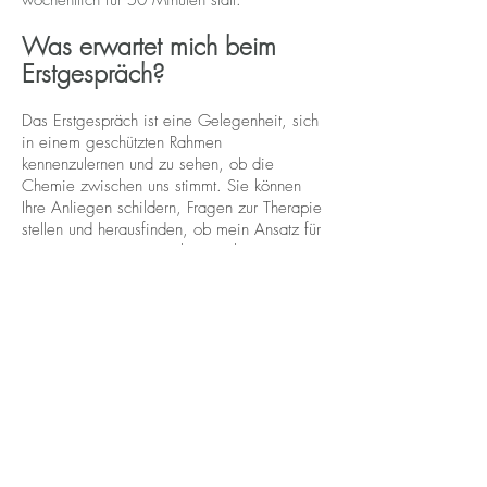
wöchentlich für 50 Minuten statt.
Was erwartet mich beim
Erstgespräch?
Das Erstgespräch ist eine Gelegenheit, sich
in einem geschützten Rahmen
kennenzulernen und zu sehen, ob die
Chemie zwischen uns stimmt. Sie können
Ihre Anliegen schildern, Fragen zur Therapie
stellen und herausfinden, ob mein Ansatz für
Sie passt. Gemeinsam besprechen wir,
welche Themen Sie beschäftigen und
welche Erwartungen oder Ziele Sie an die
Psychotherapie haben. Es gibt keinen Druck
– das Gespräch dient dazu, Orientierung zu
geben und ein erstes Gefühl für die
Zusammenarbeit zu bekommen. Wenn Sie
sich entscheiden, weiterzumachen, legen
wir gemeinsam den Rahmen für die
Therapie fest.