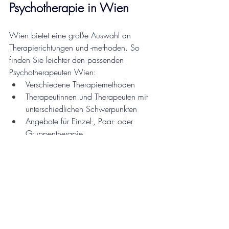
Psychotherapie in Wien
Wien bietet eine große Auswahl an 
Therapierichtungen und -methoden. So 
finden Sie leichter den passenden 
Psychotherapeuten Wien:
Verschiedene Therapiemethoden 
Therapeutinnen und Therapeuten mit 
unterschiedlichen Schwerpunkten
Angebote für Einzel-, Paar- oder 
Gruppentherapie
Beratungsstellen und online 
einsehbare Psychotherapeuten Wien 
Liste
Möglichkeit von teilweise 
Kostenübernahme durch Kasse oder 
private Zusatzversicherung
Tipp: Achten Sie auf persönliche Chemie 