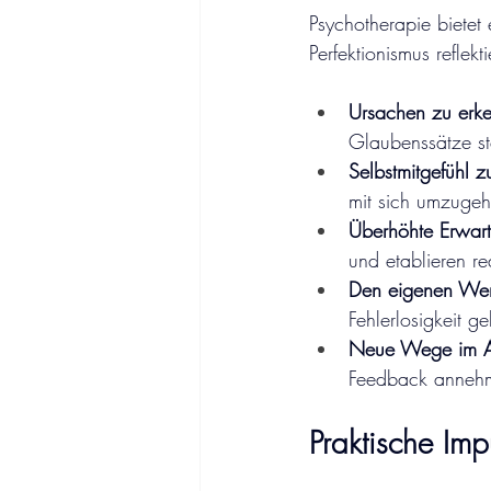
Psychotherapie bietet
Perfektionismus reflek
Ursachen zu erk
Glaubenssätze st
Selbstmitgefühl z
mit sich umzugeh
Überhöhte Erwart
und etablieren rea
Den eigenen Wer
Fehlerlosigkeit g
Neue Wege im Al
Feedback anneh
Praktische Im