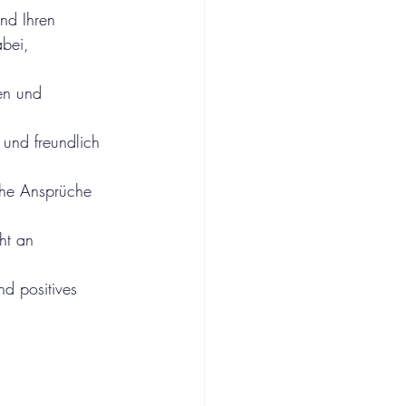
nd Ihren 
abei,
en und 
und freundlich 
che Ansprüche 
ht an 
d positives 