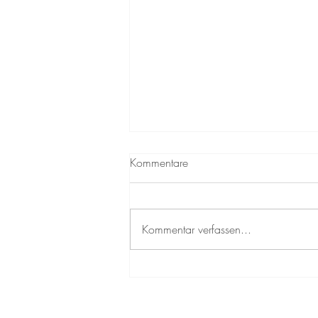
Kommentare
Kommentar verfassen...
Nervensystem Regulation: Hype
und Realität in der
Psychotherapie