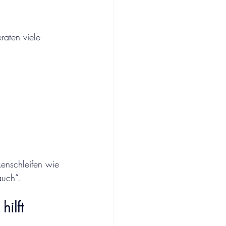
raten viele 
kenschleifen wie 
auch“.
ilft