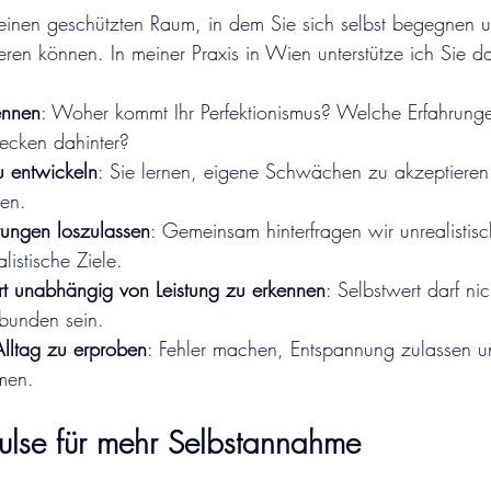
 einen geschützten Raum, in dem Sie sich selbst begegnen u
tieren können. In meiner Praxis in Wien unterstütze ich Sie d
ennen
: Woher kommt Ihr Perfektionismus? Welche Erfahrung
ecken dahinter?
u entwickeln
: Sie lernen, eigene Schwächen zu akzeptieren 
en.
ungen loszulassen
: Gemeinsam hinterfragen wir unrealistis
listische Ziele.
t unabhängig von Leistung zu erkennen
: Selbstwert darf nic
ebunden sein.
ltag zu erproben
: Fehler machen, Entspannung zulassen un
men.
pulse für mehr Selbstannahme