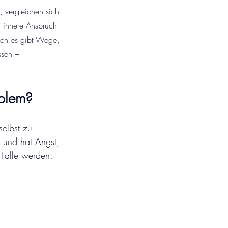
, vergleichen sich 
r innere Anspruch 
Doch es gibt Wege, 
ssen – 
oblem?
selbst zu 
rt und hat Angst, 
 Falle werden: