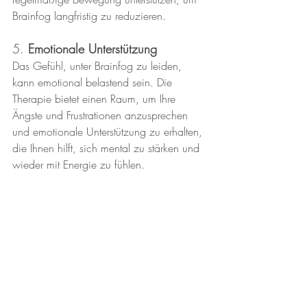
Brainfog langfristig zu reduzieren.
5. 
Emotionale Unterstützung
Das Gefühl, unter Brainfog zu leiden, 
kann emotional belastend sein. Die 
Therapie bietet einen Raum, um Ihre 
Ängste und Frustrationen anzusprechen 
und emotionale Unterstützung zu erhalten, 
die Ihnen hilft, sich mental zu stärken und 
wieder mit Energie zu fühlen.
Ihr Weg zu mehr Klarheit 
und geistiger Gesundheit
Wenn Sie unter Brainfog leiden, ist es 
wichtig, sich nicht nur mit den 
Symptomen auseinanderzusetzen, 